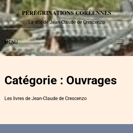
Skip
to
PÉRÉGRINATIONS CORÉENNES
content
Le site de Jean-Claude de Crescenzo
MENU
Catégorie :
Ouvrages
Les livres de Jean-Claude de Crescenzo